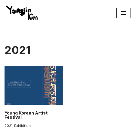
콘
텐
츠
로
건
2021
너
뛰
기
Young Korean Artist
Festival
2021
,
Exhibition