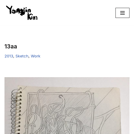
콘
텐
츠
로
건
13aa
너
2013
,
Sketch
,
Work
뛰
기