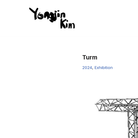
콘
텐
츠
로
건
Turm
너
뛰
2024
,
Exhibition
기