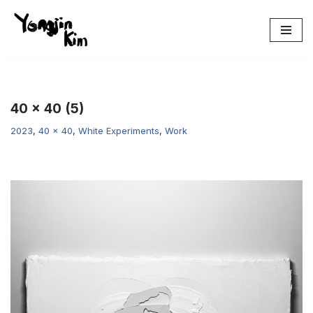
콘
텐
츠
로
건
40 x 40 (5)
너
2023
,
40 x 40
,
White Experiments
,
Work
뛰
기