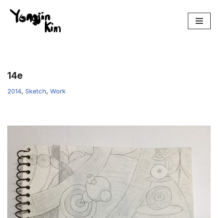
콘
텐
츠
로
건
14e
너
2014
,
Sketch
,
Work
뛰
기